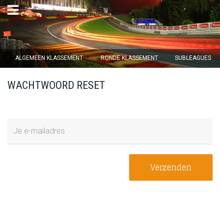
×
ALGEMEEN KLASSEMENT
RONDE KLASSEMENT
SUBLEAGUES
Ronde 12 sluit over
WACHTWOORD RESET
12
d :
22
u :
35
m :
16
s
Home
Inschrijven
Verzenden
Inloggen
Klassement
Ronde klassement