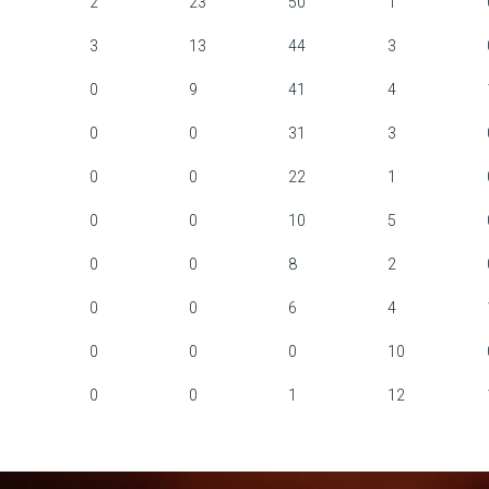
2
23
50
1
3
13
44
3
0
9
41
4
0
0
31
3
0
0
22
1
0
0
10
5
0
0
8
2
0
0
6
4
0
0
0
10
0
0
1
12