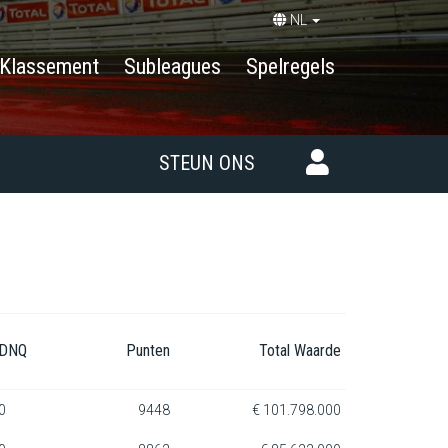
NL
Klassement
Subleagues
Spelregels
STEUN ONS
DNQ
Punten
Total Waarde
0
9448
€ 101.798.000