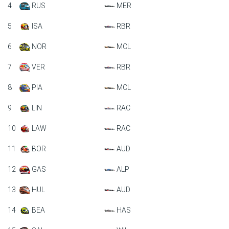
4
RUS
MER
5
ISA
RBR
6
NOR
MCL
7
VER
RBR
8
PIA
MCL
9
LIN
RAC
10
LAW
RAC
11
BOR
AUD
12
GAS
ALP
13
HUL
AUD
14
BEA
HAS