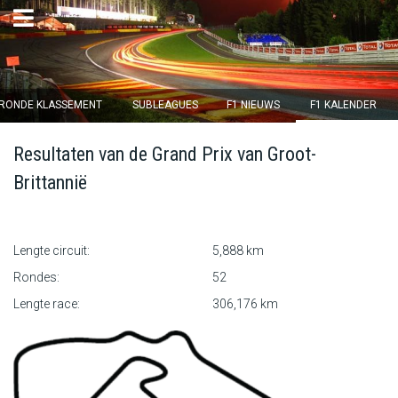
×
RONDE KLASSEMENT
SUBLEAGUES
F1 NIEUWS
F1 KALENDER
Ronde 12 sluit over
Resultaten van de
Grand Prix van Groot-
15
d :
18
u :
23
m :
46
s
Brittannië
Home
Lengte circuit:
5,888 km
Inschrijven
Rondes:
52
Inloggen
Lengte race:
306,176 km
Klassement
Ronde klassement