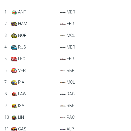
1
ANT
MER
2
HAM
FER
3
NOR
MCL
4
RUS
MER
5
LEC
FER
6
VER
RBR
7
PIA
MCL
8
LAW
RAC
9
ISA
RBR
10
LIN
RAC
11
GAS
ALP