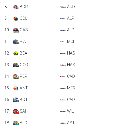
8
BOR
AUD
9
COL
ALP
10
GAS
ALP
11
PIA
MCL
12
BEA
HAS
13
OCO
HAS
14
PER
CAD
15
ANT
MER
16
BOT
CAD
17
SAI
WIL
18
ALO
AST