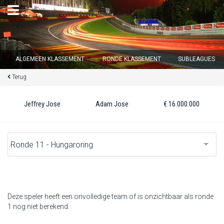
×
ALGEMEEN KLASSEMENT
RONDE KLASSEMENT
SUBLEAGUES
Terug
Ronde 12 sluit over
14
d :
01
u :
39
m :
16
s
Jeffrey Jose
Adam Jose
€ 16.000.000
Home
Inschrijven
Inloggen
Klassement
Deze speler heeft een onvolledige team of is onzichtbaar als ronde
1 nog niet berekend.
Ronde klassement