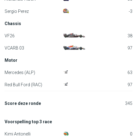
F1 kalender
Sergio Perez
-3
Chassis
Renstallen
VF26
38
Coureurs
VCARB 03
97
English
Motor
Mercedes (ALP)
63
Red Bull Ford (RAC)
97
Score deze ronde
345
Voorspelling top 3 race
Kimi Antonelli
0