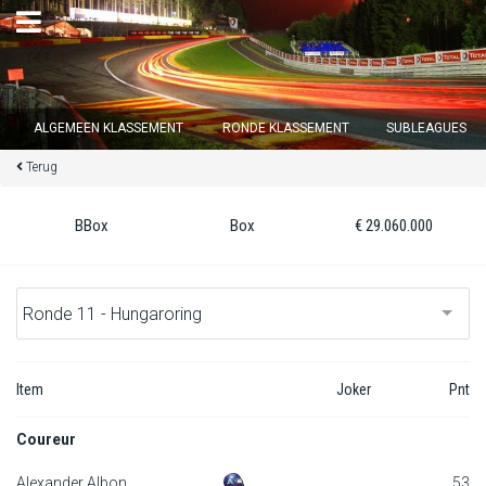
×
ALGEMEEN KLASSEMENT
RONDE KLASSEMENT
SUBLEAGUES
Terug
Ronde 12 sluit over
12
d :
07
u :
18
m :
41
s
BBox
Box
€ 29.060.000
Home
Inschrijven
Inloggen
Item
Joker
Pnt
Klassement
Coureur
Ronde klassement
Alexander Albon
53