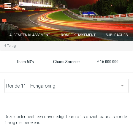
×
ALGEMEEN KLASSEMENT
RONDE KLASSEMENT
SUBLEAGUES
Terug
Ronde 12 sluit over
13
d :
23
u :
38
m :
41
s
Team 5D's
Chaos Sorcerer
€ 16.000.000
Home
Inschrijven
Inloggen
Klassement
Deze speler heeft een onvolledige team of is onzichtbaar als ronde
1 nog niet berekend.
Ronde klassement