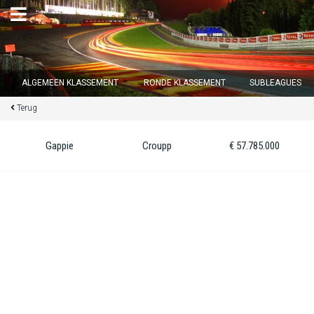
×
ALGEMEEN KLASSEMENT
RONDE KLASSEMENT
SUBLEAGUES
Terug
Ronde 12 sluit over
13
d :
18
u :
33
m :
01
s
Gappie
Croupp
€ 57.785.000
Home
Inschrijven
Inloggen
Klassement
Ronde klassement