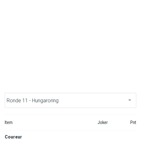
F1 kalender
Renstallen
Coureurs
English
Item
Joker
Pnt
Coureur