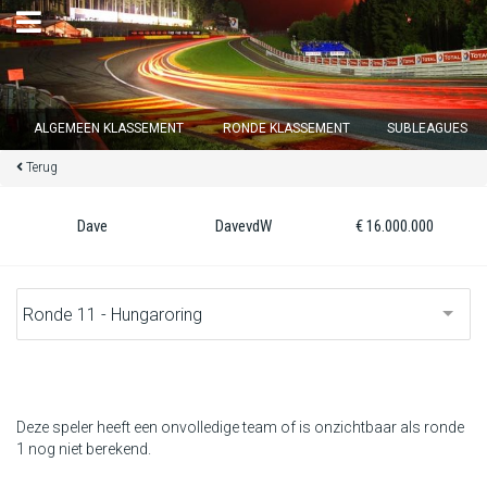
×
ALGEMEEN KLASSEMENT
RONDE KLASSEMENT
SUBLEAGUES
Terug
Ronde 12 sluit over
16
d :
01
u :
57
m :
30
s
Dave
DavevdW
€ 16.000.000
Home
Inschrijven
Inloggen
Klassement
Deze speler heeft een onvolledige team of is onzichtbaar als ronde
1 nog niet berekend.
Ronde klassement