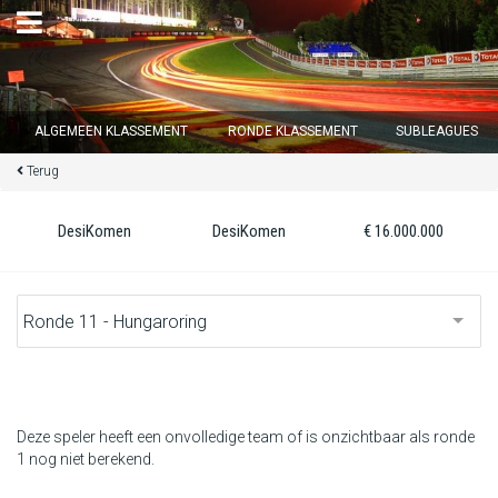
×
ALGEMEEN KLASSEMENT
RONDE KLASSEMENT
SUBLEAGUES
Terug
Ronde 12 sluit over
15
d :
02
u :
33
m :
48
s
DesiKomen
DesiKomen
€ 16.000.000
Home
Inschrijven
Inloggen
Klassement
Deze speler heeft een onvolledige team of is onzichtbaar als ronde
1 nog niet berekend.
Ronde klassement