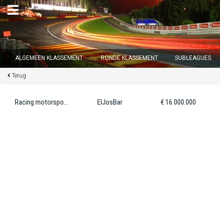
×
ALGEMEEN KLASSEMENT
RONDE KLASSEMENT
SUBLEAGUES
Terug
Ronde 12 sluit over
11
d :
14
u :
44
m :
00
s
Racing motorsport GP
ElJosBar
€ 16.000.000
Home
Inschrijven
Inloggen
Klassement
Ronde klassement