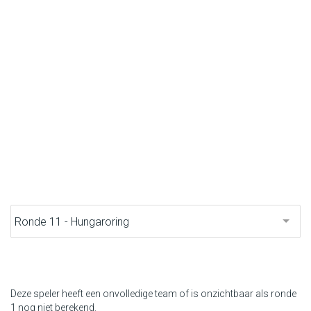
F1 kalender
Renstallen
Coureurs
English
Deze speler heeft een onvolledige team of is onzichtbaar als ronde
1 nog niet berekend.