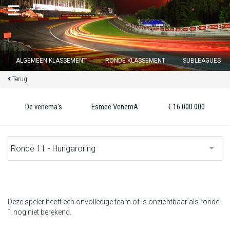
×
ALGEMEEN KLASSEMENT
RONDE KLASSEMENT
SUBLEAGUES
Terug
Ronde 12 sluit over
13
d :
03
u :
15
m :
31
s
De venema's
Esmee VenemA
€ 16.000.000
Home
Inschrijven
Inloggen
Klassement
Deze speler heeft een onvolledige team of is onzichtbaar als ronde
1 nog niet berekend.
Ronde klassement