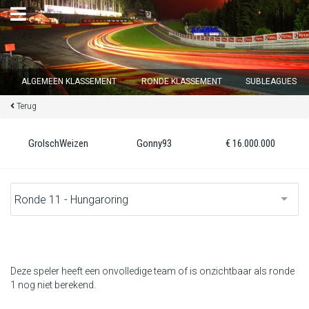
×
ALGEMEEN KLASSEMENT
RONDE KLASSEMENT
SUBLEAGUES
Terug
Ronde 12 sluit over
14
d :
11
u :
05
m :
55
s
GrolschWeizen
Gonny93
€ 16.000.000
Home
Inschrijven
Inloggen
Klassement
Deze speler heeft een onvolledige team of is onzichtbaar als ronde
1 nog niet berekend.
Ronde klassement