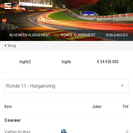
×
ALGEMEEN KLASSEMENT
RONDE KLASSEMENT
SUBLEAGUES
Terug
Ronde 12 sluit over
13
d :
00
u :
36
m :
01
s
highb2
highb
€ 34.950.000
Home
Inschrijven
Inloggen
Item
Joker
Pnt
Klassement
Coureur
Ronde klassement
Valtteri Bottas
-2