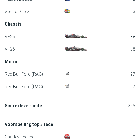
F1 kalender
Sergio Perez
-3
Chassis
Renstallen
VF26
38
Coureurs
VF26
38
English
Motor
Red Bull Ford (RAC)
97
Red Bull Ford (RAC)
97
Score deze ronde
265
Voorspelling top 3 race
Charles Leclerc
0