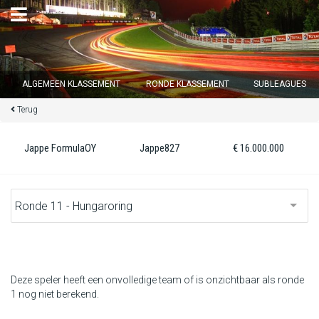
×
ALGEMEEN KLASSEMENT
RONDE KLASSEMENT
SUBLEAGUES
Terug
Ronde 12 sluit over
13
d :
00
u :
52
m :
34
s
Jappe FormulaOY
Jappe827
€ 16.000.000
Home
Inschrijven
Inloggen
Klassement
Deze speler heeft een onvolledige team of is onzichtbaar als ronde
1 nog niet berekend.
Ronde klassement