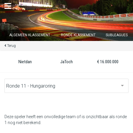
×
ALGEMEEN KLASSEMENT
RONDE KLASSEMENT
SUBLEAGUES
Terug
Ronde 12 sluit over
16
d :
05
u :
43
m :
37
s
Nietdan
JaToch
€ 16.000.000
Home
Inschrijven
Inloggen
Klassement
Deze speler heeft een onvolledige team of is onzichtbaar als ronde
1 nog niet berekend.
Ronde klassement