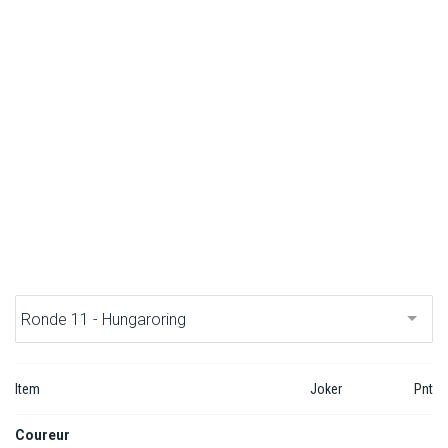
F1 kalender
Renstallen
Coureurs
English
Item
Joker
Pnt
Coureur