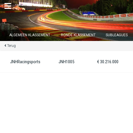
×
ALGEMEEN KLASSEMENT
RONDE KLASSEMENT
SUBLEAGUES
Terug
Ronde 12 sluit over
13
d :
07
u :
51
m :
25
s
JNHRacingsports
JNH1005
€ 30.216.000
Home
Inschrijven
Inloggen
Klassement
Ronde klassement