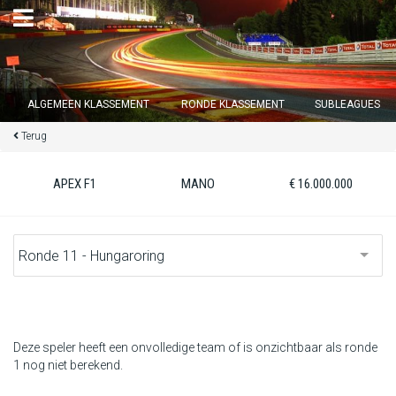
×
ALGEMEEN KLASSEMENT
RONDE KLASSEMENT
SUBLEAGUES
Terug
Ronde 12 sluit over
14
d :
00
u :
02
m :
19
s
APEX F1
MANO
€ 16.000.000
Home
Inschrijven
Inloggen
Klassement
Deze speler heeft een onvolledige team of is onzichtbaar als ronde
1 nog niet berekend.
Ronde klassement