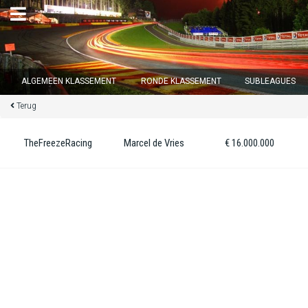
×
ALGEMEEN KLASSEMENT
RONDE KLASSEMENT
SUBLEAGUES
Terug
Ronde 12 sluit over
13
d :
06
u :
02
m :
08
s
TheFreezeRacing
Marcel de Vries
€ 16.000.000
Home
Inschrijven
Inloggen
Klassement
Ronde klassement