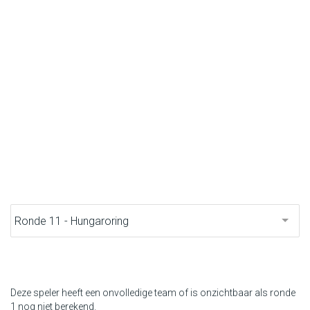
F1 kalender
Renstallen
Coureurs
English
Deze speler heeft een onvolledige team of is onzichtbaar als ronde
1 nog niet berekend.