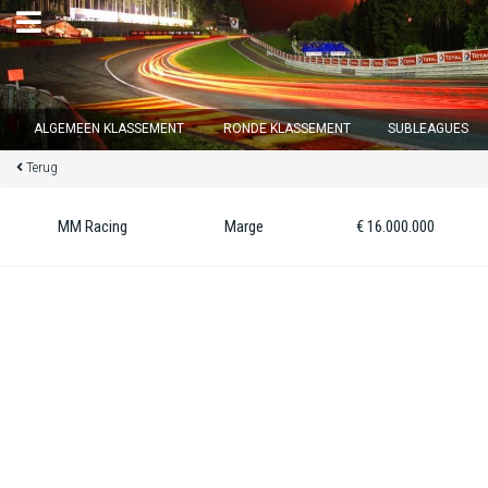
×
ALGEMEEN KLASSEMENT
RONDE KLASSEMENT
SUBLEAGUES
Terug
Ronde 12 sluit over
13
d :
06
u :
20
m :
42
s
MM Racing
Marge
€ 16.000.000
Home
Inschrijven
Inloggen
Klassement
Ronde klassement