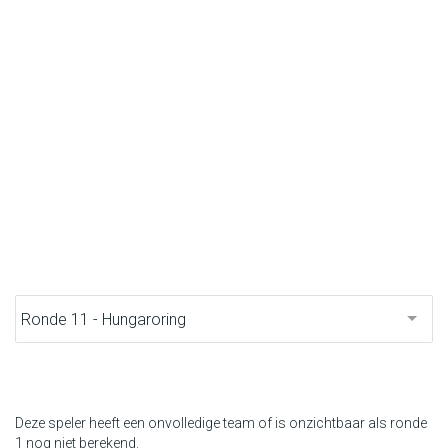
F1 kalender
Renstallen
Coureurs
English
Deze speler heeft een onvolledige team of is onzichtbaar als ronde
1 nog niet berekend.