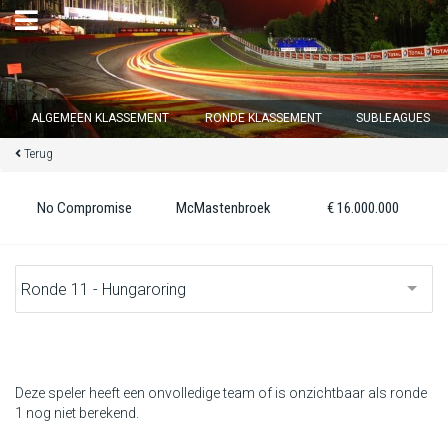
×
ALGEMEEN KLASSEMENT
RONDE KLASSEMENT
SUBLEAGUES
Terug
Ronde 12 sluit over
15
d :
02
u :
32
m :
03
s
No Compromise
McMastenbroek
€ 16.000.000
Home
Inschrijven
Inloggen
Klassement
Deze speler heeft een onvolledige team of is onzichtbaar als ronde
1 nog niet berekend.
Ronde klassement