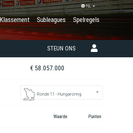
NL
Klassement
Subleagues
Spelregels
STEUN ONS
€ 58.057.000
Ronde 11 - Hungaroring
Waarde
Punten