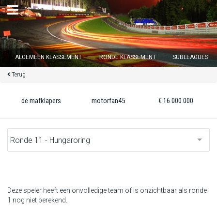
×
ALGEMEEN KLASSEMENT
RONDE KLASSEMENT
SUBLEAGUES
Terug
Ronde 12 sluit over
13
d :
21
u :
57
m :
21
s
de mafklapers
motorfan45
€ 16.000.000
Home
Inschrijven
Inloggen
Klassement
Deze speler heeft een onvolledige team of is onzichtbaar als ronde
1 nog niet berekend.
Ronde klassement