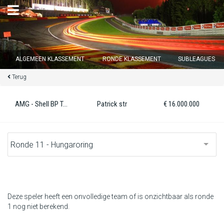
×
ALGEMEEN KLASSEMENT
RONDE KLASSEMENT
SUBLEAGUES
Terug
Ronde 12 sluit over
15
d :
13
u :
47
m :
00
s
AMG - Shell BP Texaco Racing
Patrick str
€ 16.000.000
Home
Inschrijven
Inloggen
Klassement
Deze speler heeft een onvolledige team of is onzichtbaar als ronde
1 nog niet berekend.
Ronde klassement