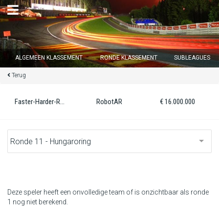
×
ALGEMEEN KLASSEMENT
RONDE KLASSEMENT
SUBLEAGUES
Terug
Ronde 12 sluit over
13
d :
03
u :
10
m :
14
s
Faster-Harder-Robots
RobotAR
€ 16.000.000
Home
Inschrijven
Inloggen
Klassement
Deze speler heeft een onvolledige team of is onzichtbaar als ronde
1 nog niet berekend.
Ronde klassement