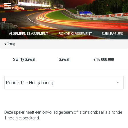
×
ALGEMEEN KLASSEMENT
RONDE KLASSEMENT
SUBLEAGUES
Terug
Ronde 12 sluit over
14
d :
23
u :
47
m :
29
s
Swifty Sawal
Sawal
€ 16.000.000
Home
Inschrijven
Inloggen
Klassement
Deze speler heeft een onvolledige team of is onzichtbaar als ronde
1 nog niet berekend.
Ronde klassement