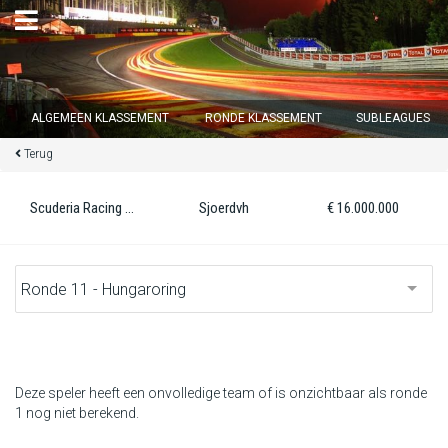
×
ALGEMEEN KLASSEMENT
RONDE KLASSEMENT
SUBLEAGUES
Terug
Ronde 12 sluit over
15
d :
23
u :
43
m :
26
s
Scuderia Racing Cows F1
Sjoerdvh
€ 16.000.000
Home
Inschrijven
Inloggen
Klassement
Deze speler heeft een onvolledige team of is onzichtbaar als ronde
1 nog niet berekend.
Ronde klassement