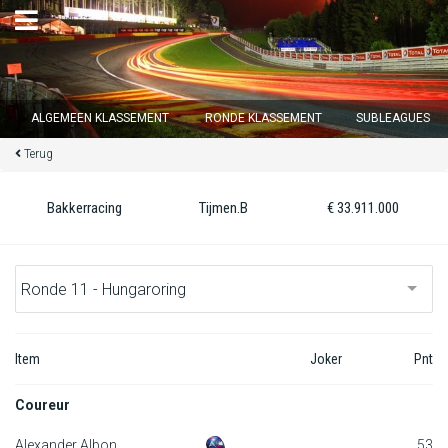
×
ALGEMEEN KLASSEMENT
RONDE KLASSEMENT
SUBLEAGUES
Terug
Ronde 12 sluit over
12
d :
22
u :
25
m :
18
s
Bakkerracing
Tijmen.B
€ 33.911.000
Home
Inschrijven
Inloggen
Item
Joker
Pnt
Klassement
Coureur
Ronde klassement
Alexander Albon
53