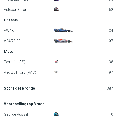
F1 kalender
Esteban Ocon
68
Chassis
Renstallen
FW48
34
Coureurs
VCARB 03
97
English
Motor
Ferrari (HAS)
38
Red Bull Ford (RAC)
97
Score deze ronde
387
Voorspelling top 3 race
George Russell
0