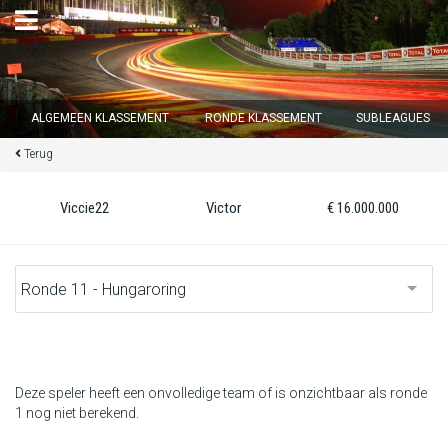
×
ALGEMEEN KLASSEMENT
RONDE KLASSEMENT
SUBLEAGUES
Terug
Ronde 12 sluit over
15
d :
20
u :
21
m :
25
s
Viccie22
Victor
€ 16.000.000
Home
Inschrijven
Inloggen
Klassement
Deze speler heeft een onvolledige team of is onzichtbaar als ronde
1 nog niet berekend.
Ronde klassement