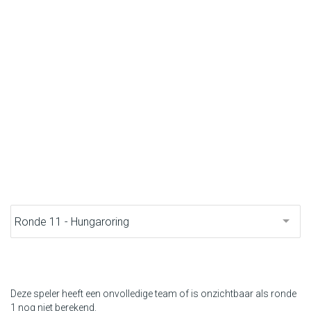
F1 kalender
Renstallen
Coureurs
English
Deze speler heeft een onvolledige team of is onzichtbaar als ronde
1 nog niet berekend.