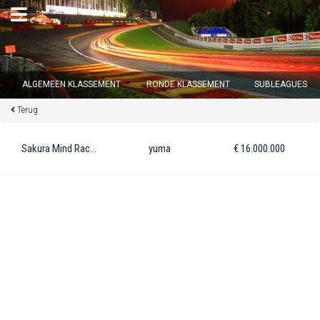
×
ALGEMEEN KLASSEMENT
RONDE KLASSEMENT
SUBLEAGUES
Terug
Ronde 12 sluit over
15
d :
04
u :
19
m :
35
s
Sakura Mind Raching
yuma
€ 16.000.000
Home
Inschrijven
Inloggen
Klassement
Ronde klassement