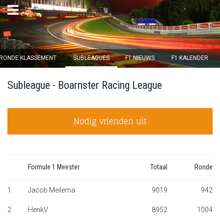
×
RONDE KLASSEMENT
SUBLEAGUES
F1 NIEUWS
F1 KALENDER
Ronde 12 sluit over
Subleague - Boarnster Racing League
15
d :
01
u :
14
m :
13
s
Nodig vrienden uit
Home
Inschrijven
Inloggen
Formule 1 Meester
Totaal
Ronde
Klassement
1
Jacob Meilema
9019
942
2
HenkV
8952
1004
Ronde klassement