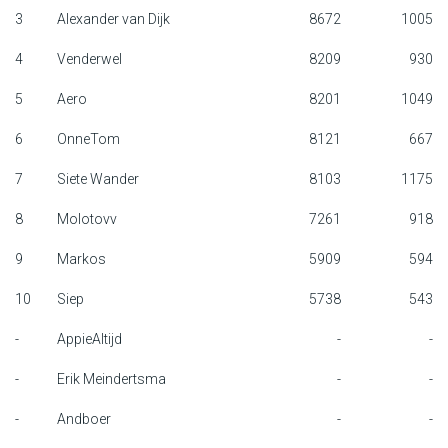
3
Alexander van Dijk
8672
1005
F1 kalender
4
Venderwel
8209
930
Renstallen
5
Aero
8201
1049
Coureurs
6
OnneTom
8121
667
English
7
Siete Wander
8103
1175
8
Molotovv
7261
918
9
Markos
5909
594
10
Siep
5738
543
-
AppieAltijd
-
-
-
Erik Meindertsma
-
-
-
Andboer
-
-