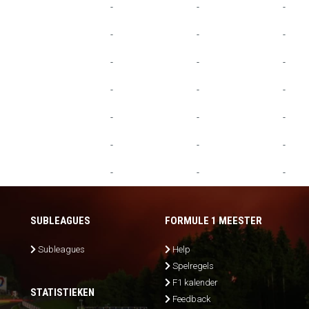
-
-
-
-
-
-
-
-
-
-
-
-
-
-
-
-
-
-
-
-
-
SUBLEAGUES
FORMULE 1 MEESTER
Subleagues
Help
Spelregels
F1 kalender
STATISTIEKEN
Feedback