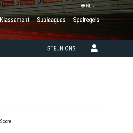
NL
Klassement
Subleagues
Spelregels
STEUN ONS
Score