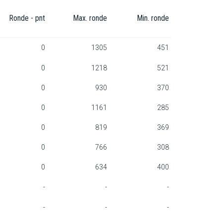
Ronde - pnt
Max. ronde
Min. ronde
0
1305
451
0
1218
521
0
930
370
0
1161
285
0
819
369
0
766
308
0
634
400
-
-
-
-
-
-