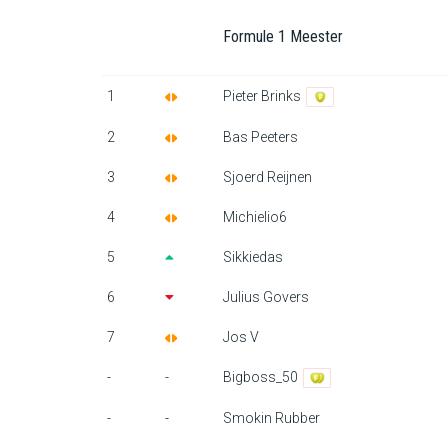
Formule 1 Meester
1
Pieter Brinks
2
Bas Peeters
3
Sjoerd Reijnen
4
Michielio6
5
Sikkiedas
6
Julius Govers
7
Jos V
-
-
Bigboss_50
-
-
Smokin Rubber