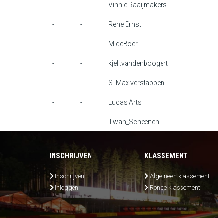
-
-
Vinnie Raaijmakers
-
-
Rene Ernst
-
-
M.deBoer
-
-
kjell.vandenboogert
-
-
S. Max verstappen
-
-
Lucas Arts
-
-
Twan_Scheenen
INSCHRIJVEN
KLASSEMENT
Inschrijven
Algemeen klassement
Inloggen
Ronde klassement