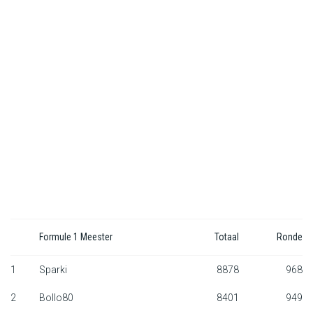
F1 kalender
Renstallen
Coureurs
English
Formule 1 Meester
Totaal
Ronde
1
Sparki
8878
968
2
Bollo80
8401
949