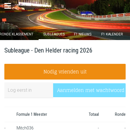
×
RONDE KLASSEMENT
SUBLEAGUES
F1 NIEUWS
F1 KALENDER
Ronde 12 sluit over
Subleague - Den Helder racing 2026
12
d :
20
u :
47
m :
35
s
Nodig vrienden uit
Home
Inschrijven
Aanmelden met wachtwoord
Inloggen
Klassement
Formule 1 Meester
Totaal
Ronde
Ronde klassement
-
Mitch036
-
-