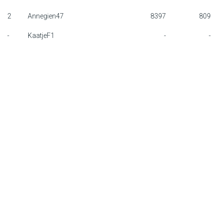
F1 kalender
2
Annegien47
8397
809
-
KaatjeF1
-
-
Renstallen
Coureurs
English