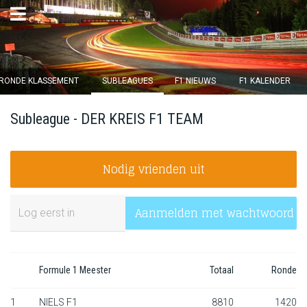
×
RONDE KLASSEMENT
SUBLEAGUES
F1 NIEUWS
F1 KALENDER
Ronde 12 sluit over
Subleague - DER KREIS F1 TEAM
14
d :
07
u :
58
m :
24
s
Nodig vrienden uit
Home
Inschrijven
Aanmelden met wachtwoord
Inloggen
Klassement
Formule 1 Meester
Totaal
Ronde
Ronde klassement
1
NIELS F1
8810
1420