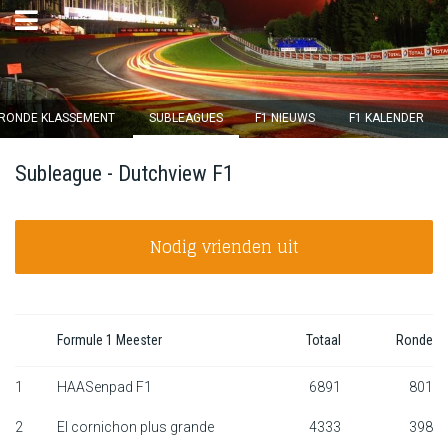
×
RONDE KLASSEMENT
SUBLEAGUES
F1 NIEUWS
F1 KALENDER
Ronde 12 sluit over
Subleague - Dutchview F1
14
d :
02
u :
17
m :
54
s
Nodig vrienden uit
Home
Inschrijven
Inloggen
Formule 1 Meester
Totaal
Ronde
Klassement
1
HAASenpad F1
6891
801
2
El cornichon plus grande
4333
398
Ronde klassement