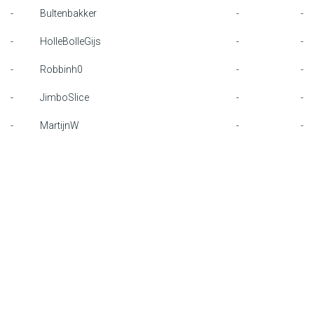
-
Bultenbakker
-
-
F1 kalender
-
HolleBolleGijs
-
-
Renstallen
-
Robbinh0
-
-
Coureurs
-
JimboSlice
-
-
English
-
MartijnW
-
-