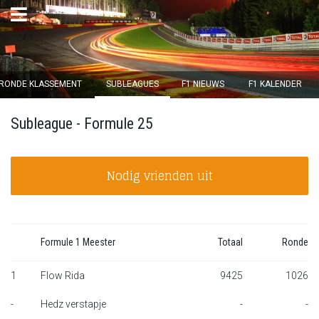
×
RONDE KLASSEMENT
SUBLEAGUES
F1 NIEUWS
F1 KALENDER
Ronde 12 sluit over
Subleague - Formule 25
12
d :
19
u :
18
m :
27
s
Nodig vrienden uit
Home
Inschrijven
Inloggen
Formule 1 Meester
Totaal
Ronde
Klassement
1
Flow Rida
9425
1026
-
Hedz verstapje
-
-
Ronde klassement