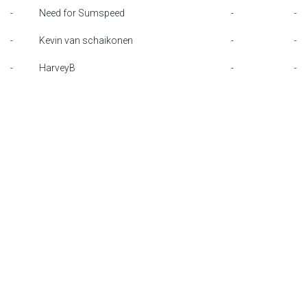
-
Need for Sumspeed
-
-
F1 kalender
-
Kevin van schaikonen
-
-
Renstallen
-
HarveyB
-
-
Coureurs
English