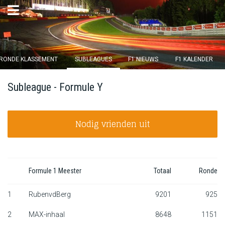
×
RONDE KLASSEMENT
SUBLEAGUES
F1 NIEUWS
F1 KALENDER
Ronde 12 sluit over
Subleague - Formule Y
15
d :
16
u :
15
m :
39
s
Nodig vrienden uit
Home
Inschrijven
Inloggen
Formule 1 Meester
Totaal
Ronde
Klassement
1
RubenvdBerg
9201
925
2
MAX-inhaal
8648
1151
Ronde klassement