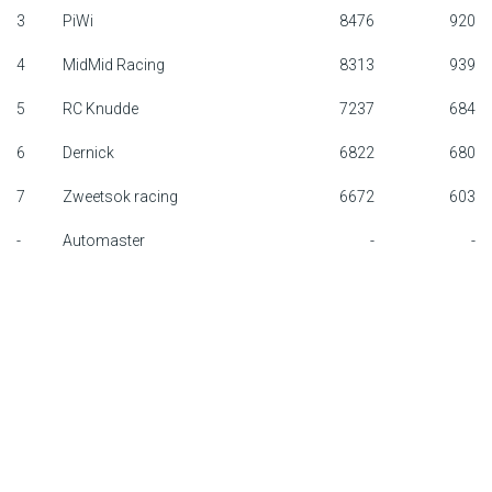
3
PiWi
8476
920
F1 kalender
4
MidMid Racing
8313
939
Renstallen
5
RC Knudde
7237
684
Coureurs
6
Dernick
6822
680
English
7
Zweetsok racing
6672
603
-
Automaster
-
-