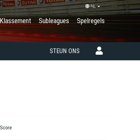
NL
Klassement
Subleagues
Spelregels
STEUN ONS
Score