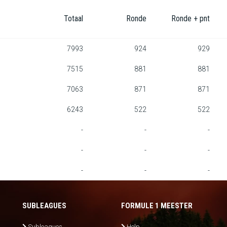
Totaal
Ronde
Ronde + pnt
7993
924
929
7515
881
881
7063
871
871
6243
522
522
-
-
-
-
-
-
-
-
-
SUBLEAGUES
FORMULE 1 MEESTER
Subleagues
Help