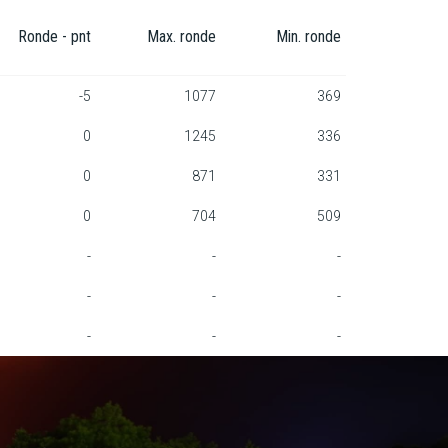
Ronde - pnt
Max. ronde
Min. ronde
-5
1077
369
0
1245
336
0
871
331
0
704
509
-
-
-
-
-
-
-
-
-