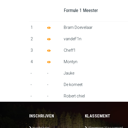
Formule 1 Meester
1
Bram Doevelaar
2
vandeF1n
3
Cheff1
4
Montyn
-
-
Jauke
-
-
De komeet
-
-
Robert chiel
INSCHRIJVEN
KLASSEMENT
Inschrijven
Algemeen klassement