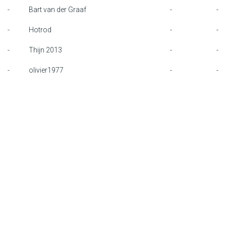
-
Bart van der Graaf
-
-
F1 kalender
-
Hotrod
-
-
Renstallen
-
Thijn 2013
-
-
Coureurs
-
olivier1977
-
-
English