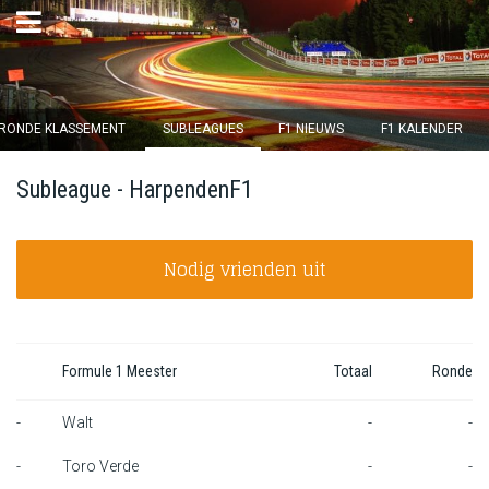
×
RONDE KLASSEMENT
SUBLEAGUES
F1 NIEUWS
F1 KALENDER
Ronde 12 sluit over
Subleague - HarpendenF1
14
d :
15
u :
40
m :
00
s
Nodig vrienden uit
Home
Inschrijven
Inloggen
Formule 1 Meester
Totaal
Ronde
Klassement
-
Walt
-
-
-
Toro Verde
-
-
Ronde klassement