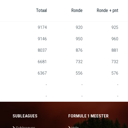
Totaal
Ronde
Ronde + pnt
9174
920
925
9146
950
960
8037
876
881
6681
732
732
6367
556
576
-
-
-
-
-
-
SUBLEAGUES
FORMULE 1 MEESTER
Subleagues
Help