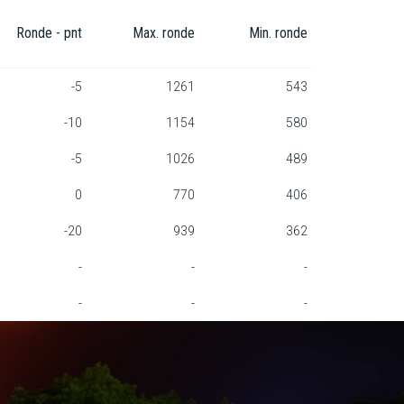
Ronde - pnt
Max. ronde
Min. ronde
-5
1261
543
-10
1154
580
-5
1026
489
0
770
406
-20
939
362
-
-
-
-
-
-