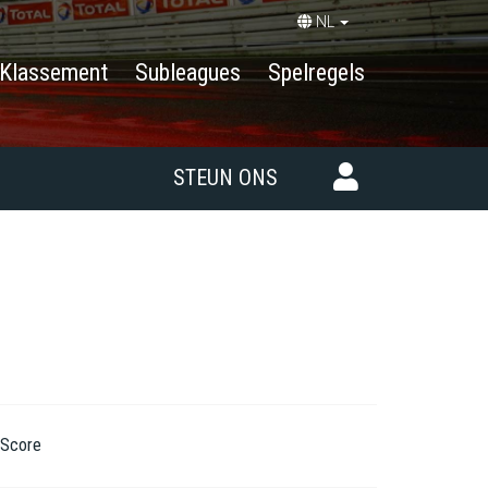
NL
Klassement
Subleagues
Spelregels
STEUN ONS
Score