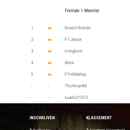
Formule 1 Meester
1
Roelof Arends
2
F1-Jesse
3
il migliore
4
Alina
5
F1mMathijs
-
-
Thofman84
-
-
luukhof1973
INSCHRIJVEN
KLASSEMENT
Inschrijven
Algemeen klassement