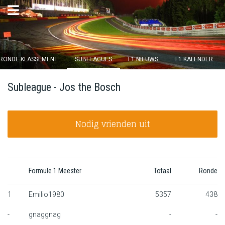
×
RONDE KLASSEMENT
SUBLEAGUES
F1 NIEUWS
F1 KALENDER
Ronde 12 sluit over
Subleague - Jos the Bosch
13
d :
00
u :
36
m :
56
s
Nodig vrienden uit
Home
Inschrijven
Inloggen
Formule 1 Meester
Totaal
Ronde
Klassement
1
Emilio1980
5357
438
-
gnaggnag
-
-
Ronde klassement