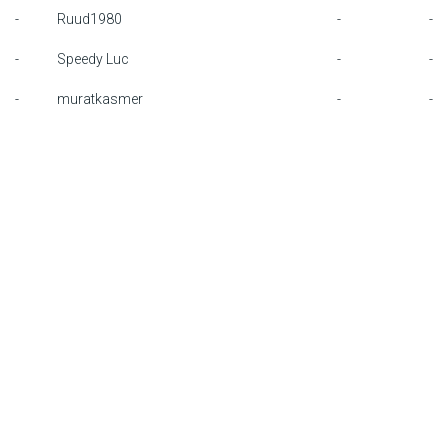
-
Ruud1980
-
-
F1 kalender
-
Speedy Luc
-
-
Renstallen
-
muratkasmer
-
-
Coureurs
English