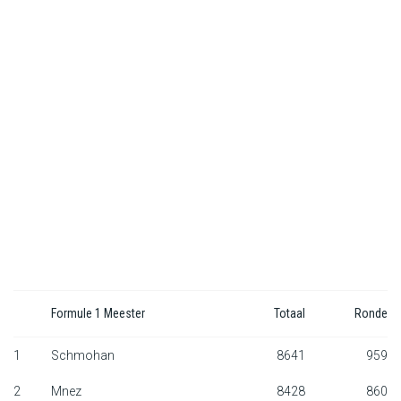
F1 kalender
Renstallen
Coureurs
English
Formule 1 Meester
Totaal
Ronde
1
Schmohan
8641
959
2
Mnez
8428
860