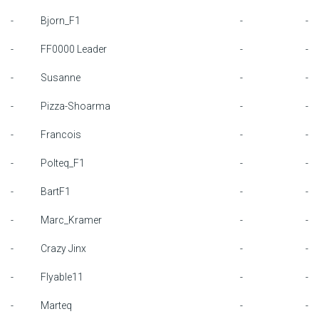
-
Bjorn_F1
-
-
-
FF0000 Leader
-
-
-
Susanne
-
-
-
Pizza-Shoarma
-
-
-
Francois
-
-
-
Polteq_F1
-
-
-
BartF1
-
-
-
Marc_Kramer
-
-
-
Crazy Jinx
-
-
-
Flyable11
-
-
-
Marteq
-
-