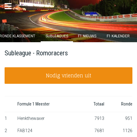
×
RONDE KLASSEMENT
SUBLEAGUES
F1 NIEUWS
F1 KALENDER
Ronde 12 sluit over
Subleague - Romoracers
15
d :
21
u :
01
m :
51
s
Nodig vrienden uit
Home
Inschrijven
Inloggen
Formule 1 Meester
Totaal
Ronde
Klassement
1
Henkthewaxer
7913
951
2
FAB124
7681
1126
Ronde klassement