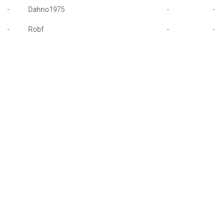
-
Dahno1975
-
-
F1 kalender
-
Robf
-
-
Renstallen
Coureurs
English