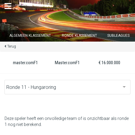
×
ALGEMEEN KLASSEMENT
RONDE KLASSEMENT
SUBLEAGUES
Terug
Ronde 12 sluit over
13
d :
03
u :
03
m :
46
s
master.comF1
Master.comF1
€ 16.000.000
Home
Inschrijven
Inloggen
Klassement
Deze speler heeft een onvolledige team of is onzichtbaar als ronde
1 nog niet berekend.
Ronde klassement