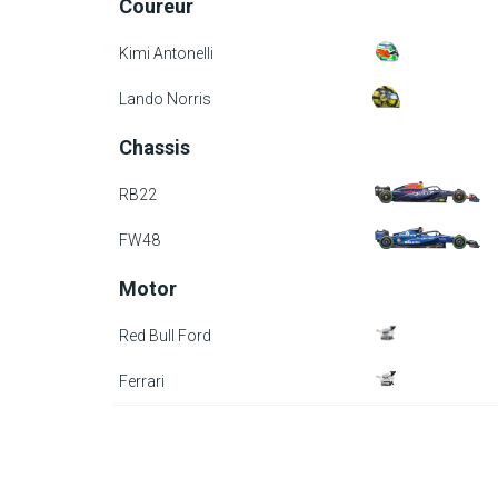
Coureur
Kimi Antonelli
Lando Norris
Chassis
RB22
FW48
Motor
Red Bull Ford
Ferrari