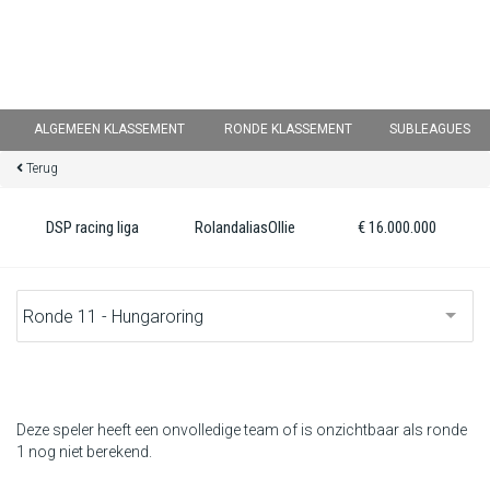
×
ALGEMEEN KLASSEMENT
RONDE KLASSEMENT
SUBLEAGUES
Terug
Ronde 12 sluit over
13
d :
00
u :
08
m :
45
s
DSP racing liga
RolandaliasOllie
€ 16.000.000
Home
Inschrijven
Inloggen
Klassement
Deze speler heeft een onvolledige team of is onzichtbaar als ronde
1 nog niet berekend.
Ronde klassement