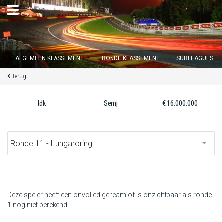
×
ALGEMEEN KLASSEMENT
RONDE KLASSEMENT
SUBLEAGUES
Terug
Ronde 12 sluit over
15
d :
13
u :
35
m :
44
s
Idk
Semj
€ 16.000.000
Home
Inschrijven
Inloggen
Klassement
Deze speler heeft een onvolledige team of is onzichtbaar als ronde
1 nog niet berekend.
Ronde klassement